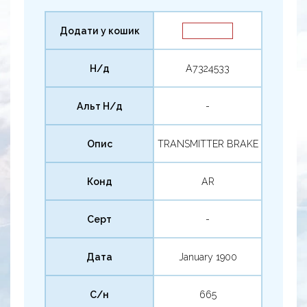
Додати у кошик
Н/д
A7324533
Альт Н/д
-
Опис
TRANSMITTER BRAKE
Конд
AR
Серт
-
Дата
January 1900
С/н
665