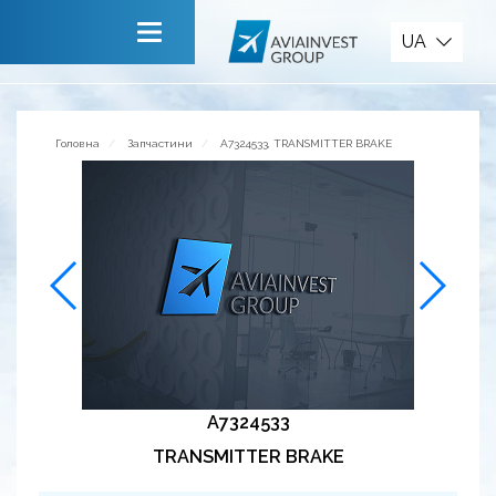
Запчастини
UA
Головна
Про компанію
Головна
Запчастини
A7324533, TRANSMITTER BRAKE
Сервiси
Новини
Запрошуємо до співпраці
Зворотній зв’язок
A7324533
TRANSMITTER BRAKE