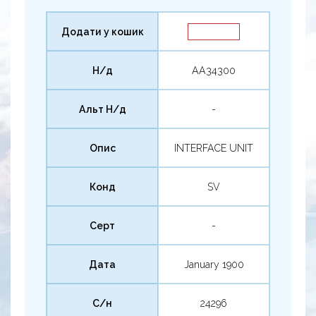
Додати у кошик
Н/д
AA34300
Альт Н/д
-
Опис
INTERFACE UNIT
Конд
SV
Серт
-
Дата
January 1900
С/н
24296