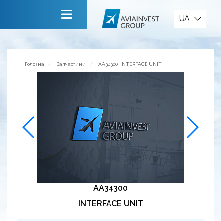
Запчастини
UA
Головна
Про компанію
Головна
Запчастини
AA34300, INTERFACE UNIT
Сервiси
Новини
Запрошуємо до співпраці
Зворотній зв’язок
AA34300
INTERFACE UNIT