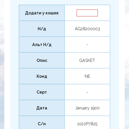
Додати у кошик
Н/д
AG28200003
Альт Н/д
-
Опис
GASKET
Конд
NE
Серт
-
Дата
January 1900
С/н
1020P7825