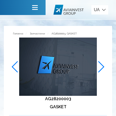
Запчастини
UA
Головна
Про компанію
Головна
Запчастини
AG28200003, GASKET
Сервiси
Новини
Запрошуємо до співпраці
Зворотній зв’язок
AG28200003
GASKET