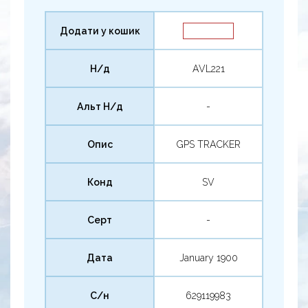
Додати у кошик
Н/д
AVL221
Альт Н/д
-
Опис
GPS TRACKER
Конд
SV
Серт
-
Дата
January 1900
С/н
629119983