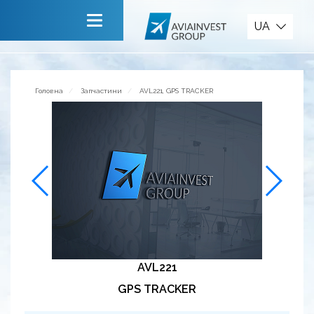
Запчастини
UA
Головна
Про компанію
Головна
Запчастини
AVL221, GPS TRACKER
Сервiси
Новини
Запрошуємо до співпраці
Зворотній зв’язок
AVL221
GPS TRACKER