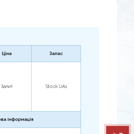
Ціна
Запас
Запит
Stock UA1
ва інформація