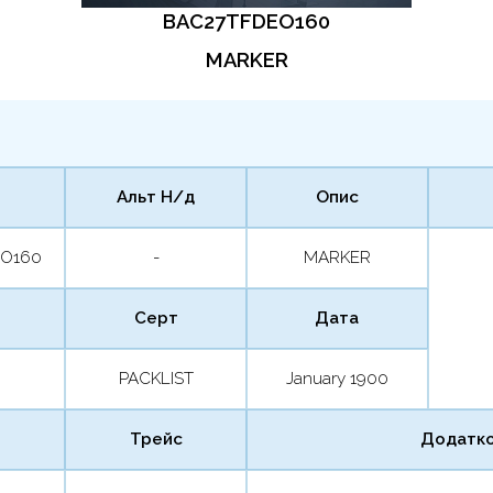
BAC27TFDEO160
MARKER
Альт Н/д
Опис
EO160
-
MARKER
Серт
Дата
PACKLIST
January 1900
Трейс
Додатко