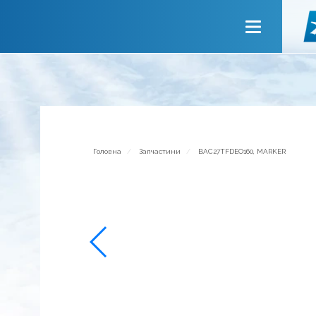
Головна
Про компанію
Сервiси
Новини
Запрошуємо до співпраці
Головна
Запчастини
BAC27TFDEO160, MARKER
Зворотній зв’язок