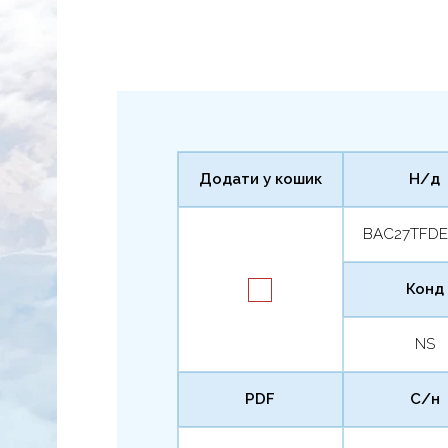
Додати у кошик
Н/д
BAC27TFD
Конд
NS
PDF
С/н