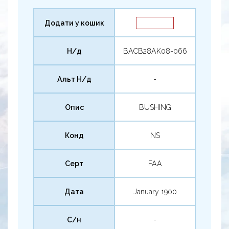
Додати у кошик
Н/д
BACB28AK08-066
Альт Н/д
-
Опис
BUSHING
Конд
NS
Серт
FAA
Дата
January 1900
С/н
-