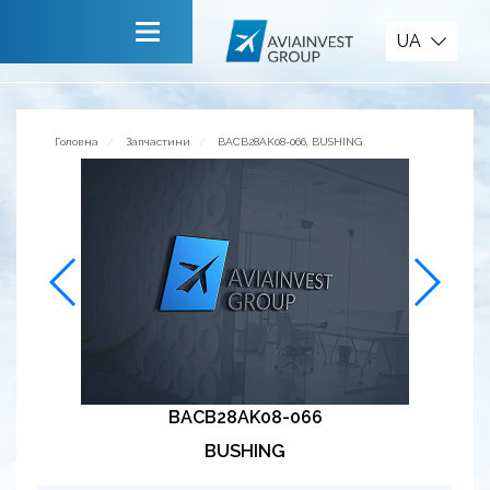
Запчастини
UA
Головна
Про компанію
Головна
Запчастини
BACB28AK08-066, BUSHING
Сервiси
Новини
Запрошуємо до співпраці
Зворотній зв’язок
BACB28AK08-066
BUSHING