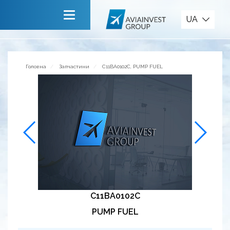
Запчастини
UA
Головна
Про компанію
Головна
Запчастини
C11BA0102C, PUMP FUEL
Сервiси
Новини
Запрошуємо до співпраці
Зворотній зв’язок
C11BA0102C
PUMP FUEL