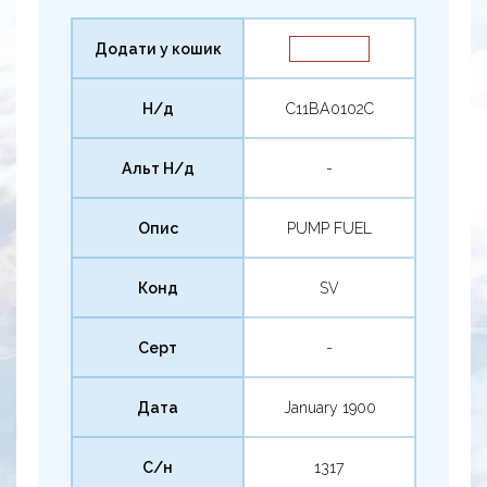
Додати у кошик
Н/д
C11BA0102C
Альт Н/д
-
Опис
PUMP FUEL
Конд
SV
Серт
-
Дата
January 1900
С/н
1317