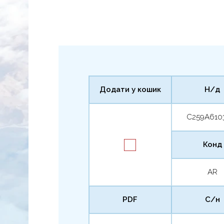
Додати у кошик
Н/д
C259A610
Конд
AR
PDF
С/н