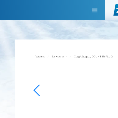
Головна
Про компанію
Сервiси
Новини
Запрошуємо до співпраці
Головна
Запчастини
C259A6103201, COUNTER PLUG
Зворотній зв’язок