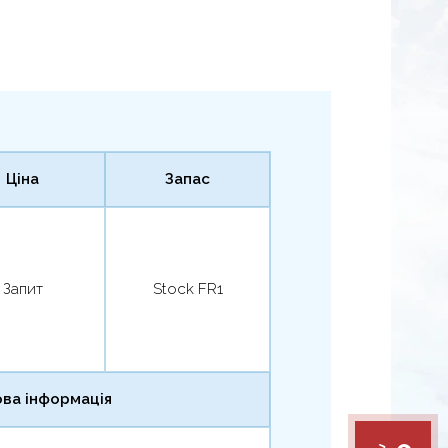
Ціна
Запас
Запит
Stock FR1
ва інформація