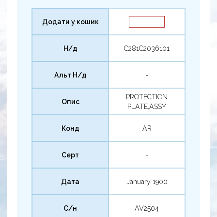
Додати у кошик
Н/д
C281C2036101
Альт Н/д
-
PROTECTION
Опис
PLATE,ASSY
Конд
AR
Серт
-
Дата
January 1900
С/н
AV2504