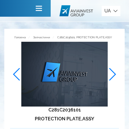
Запчастини
UA
Головна
Про компанію
Головна
Запчастини
C281C2036101, PROTECTION PLATE,ASSY
Сервiси
Новини
Запрошуємо до співпраці
Зворотній зв’язок
C281C2036101
PROTECTION PLATE,ASSY