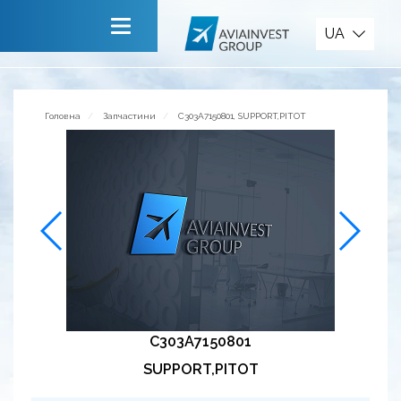
Запчастини
UA
Головна
Про компанію
Головна
Запчастини
C303A7150801, SUPPORT,PITOT
Сервiси
Новини
Запрошуємо до співпраці
Зворотній зв’язок
C303A7150801
SUPPORT,PITOT