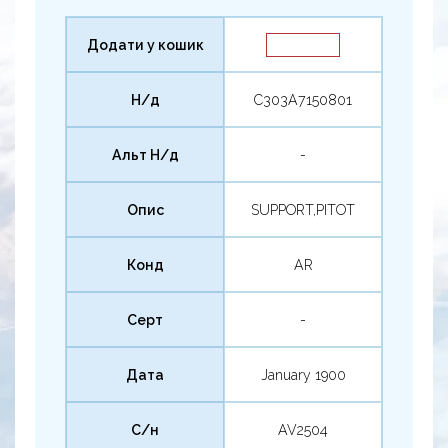
Додати у кошик
Н/д
C303A7150801
Альт Н/д
-
Опис
SUPPORT,PITOT
Конд
AR
Серт
-
Дата
January 1900
С/н
AV2504