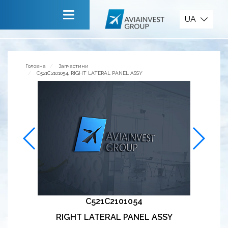
Запчастини
UA
Головна
Про компанію
Головна
Запчастини
C521C2101054, RIGHT LATERAL PANEL ASSY
Сервiси
Новини
Запрошуємо до співпраці
Зворотній зв’язок
C521C2101054
RIGHT LATERAL PANEL ASSY