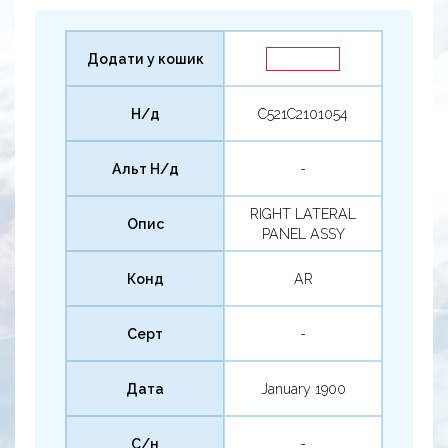
Додати у кошик
Н/д
C521C2101054
Альт Н/д
-
RIGHT LATERAL
Опис
PANEL ASSY
Конд
AR
Серт
-
Дата
January 1900
С/н
-