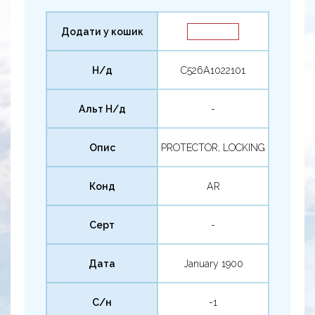
Додати у кошик
Н/д
C526A1022101
Альт Н/д
-
Опис
PROTECTOR, LOCKING
Конд
AR
Серт
-
Дата
January 1900
С/н
-1