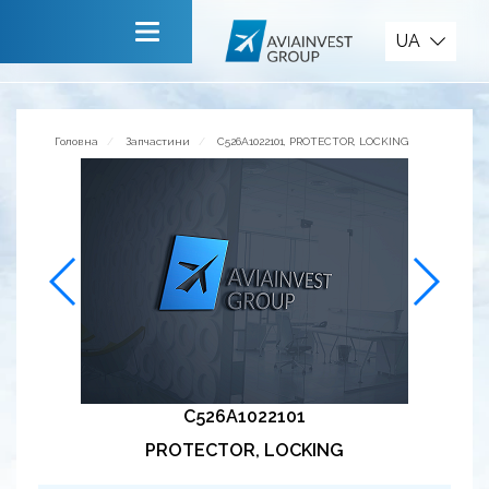
Запчастини
UA
Головна
Про компанію
Головна
Запчастини
C526A1022101, PROTECTOR, LOCKING
Сервiси
Новини
Запрошуємо до співпраці
Зворотній зв’язок
C526A1022101
PROTECTOR, LOCKING