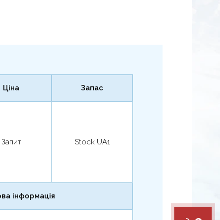
Ціна
Запас
Запит
Stock UA1
ва інформація