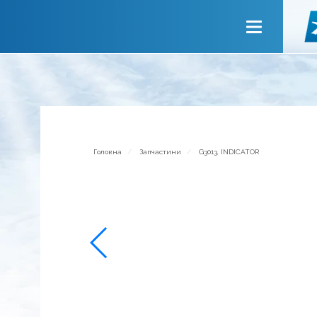
Головна
Про компанію
Сервiси
Новини
Запрошуємо до співпраці
Головна
Запчастини
G3013, INDICATOR
Зворотній зв’язок