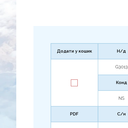
Додати у кошик
Н/д
G3013
Конд
NS
PDF
С/н