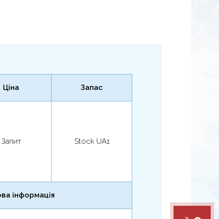
Ціна
Запас
Запит
Stock UA1
ва інформація