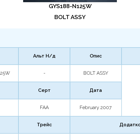
GYS188-N125W
BOLT ASSY
Альт Н/д
Опис
125W
-
BOLT ASSY
Серт
Дата
FAA
February 2007
Трейс
Додатко