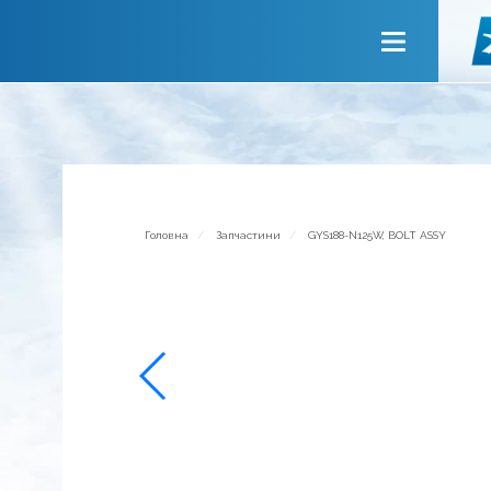
Головна
Про компанію
Сервiси
Новини
Запрошуємо до співпраці
Головна
Запчастини
GYS188-N125W, BOLT ASSY
Зворотній зв’язок