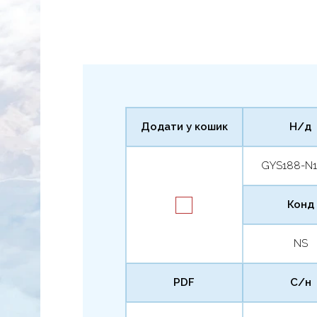
Додати у кошик
Н/д
GYS188-N
Конд
NS
PDF
С/н