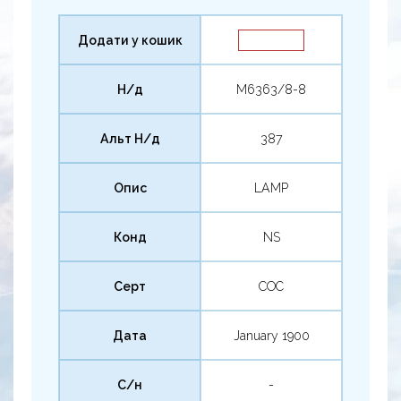
Додати у кошик
Н/д
M6363/8-8
Альт Н/д
387
Опис
LAMP
Конд
NS
Серт
COC
Дата
January 1900
С/н
-