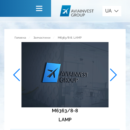
Запчастини
UA
Головна
Про компанію
Головна
Запчастини
M6363/8-8, LAMP
Сервiси
Новини
Запрошуємо до співпраці
Зворотній зв’язок
M6363/8-8
LAMP