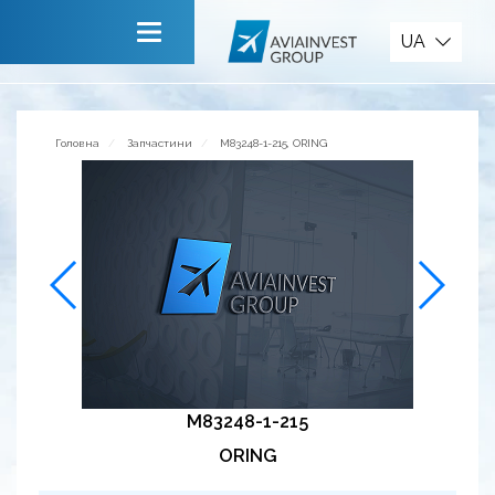
Запчастини
UA
Головна
Про компанію
Головна
Запчастини
M83248-1-215, ORING
Сервiси
Новини
Запрошуємо до співпраці
Зворотній зв’язок
M83248-1-215
ORING