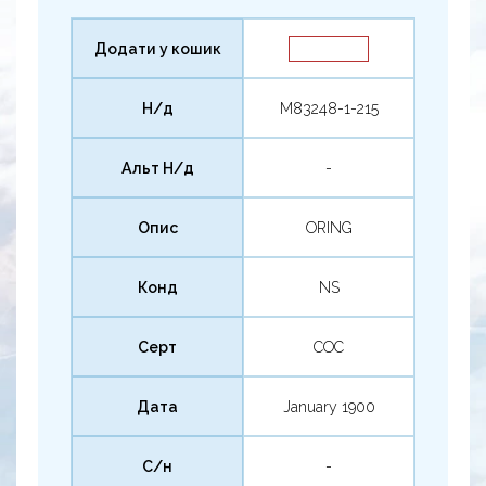
Додати у кошик
Н/д
M83248-1-215
Альт Н/д
-
Опис
ORING
Конд
NS
Серт
COC
Дата
January 1900
С/н
-