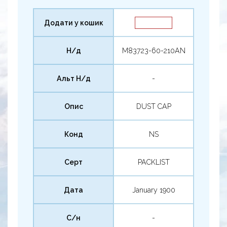
Додати у кошик
Н/д
M83723-60-210AN
Альт Н/д
-
Опис
DUST CAP
Конд
NS
Серт
PACKLIST
Дата
January 1900
С/н
-