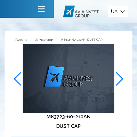
Запчастини
UA
Головна
Про компанію
Головна
Запчастини
M83723-60-210AN, DUST CAP
Сервiси
Новини
Запрошуємо до співпраці
Зворотній зв’язок
M83723-60-210AN
DUST CAP