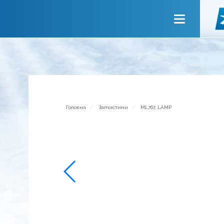
Головна
Про компанію
Сервiси
Новини
Запрошуємо до співпраці
Головна
Запчастини
ML767, LAMP
Зворотній зв’язок