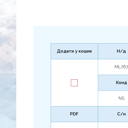
Додати у кошик
Н/д
ML76
Конд
NS
PDF
С/н