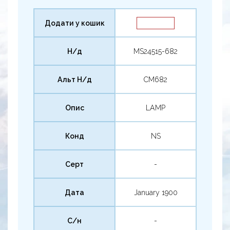
Додати у кошик
Н/д
MS24515-682
Альт Н/д
CM682
Опис
LAMP
Конд
NS
Серт
-
Дата
January 1900
С/н
-