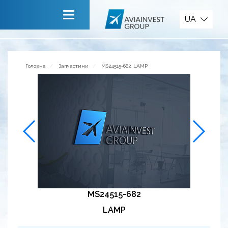
Запчастини
UA
Головна
Про компанію
Головна
Запчастини
MS24515-682, LAMP
Сервiси
Новини
Запрошуємо до співпраці
Зворотній зв’язок
MS24515-682
LAMP