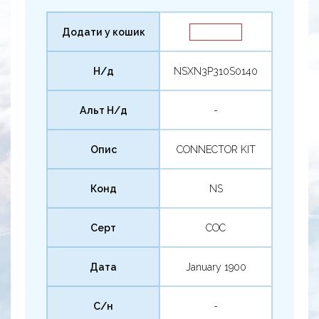
Додати у кошик
Н/д
NSXN3P310S0140
Альт Н/д
-
Опис
CONNECTOR KIT
Конд
NS
Серт
COC
Дата
January 1900
С/н
-