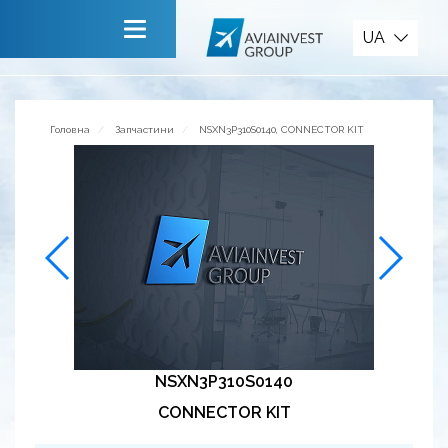
Запчастини
UA
Головна
Про компанію
Головна
Запчастини
NSXN3P310S0140, CONNECTOR KIT
Сервiси
Новини
Запрошуємо до співпраці
Зворотній зв’язок
NSXN3P310S0140
CONNECTOR KIT