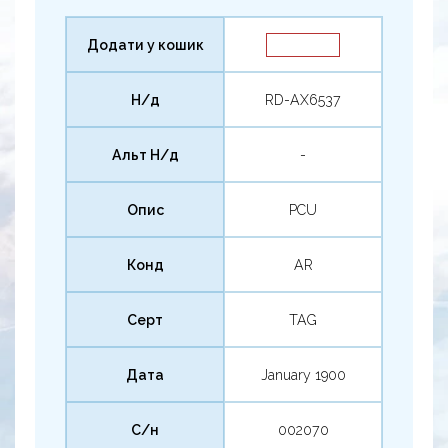
Додати у кошик
Н/д
RD-AX6537
Альт Н/д
-
Опис
PCU
Конд
AR
Серт
TAG
Дата
January 1900
С/н
002070