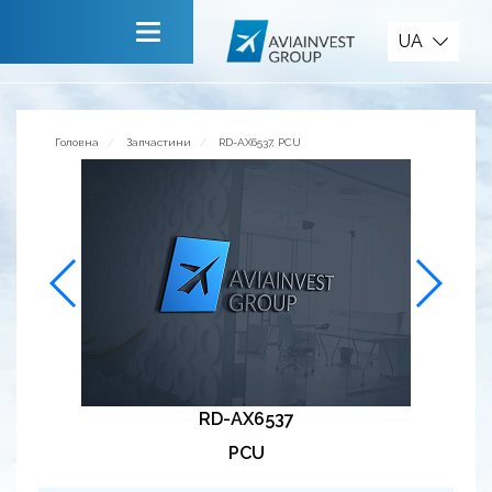
Запчастини
UA
Головна
Про компанію
Головна
Запчастини
RD-AX6537, PCU
Сервiси
Новини
Запрошуємо до співпраці
Зворотній зв’язок
RD-AX6537
PCU