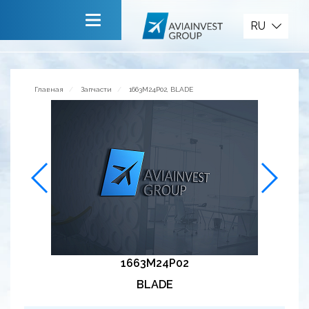
Запчасти
RU
Главная
О компании
Главная
Запчасти
1663M24P02, BLADE
Сервисы
Новости
Приглашаем к сотрудничеству
Обратная связь
1663M24P02
BLADE