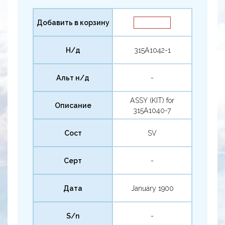
Добавить в корзину
Н/д
315A1042-1
Альт н/д
-
ASSY (KIT) for
Описание
315A1040-7
Сост
SV
Серт
-
Дата
January 1900
S/n
-