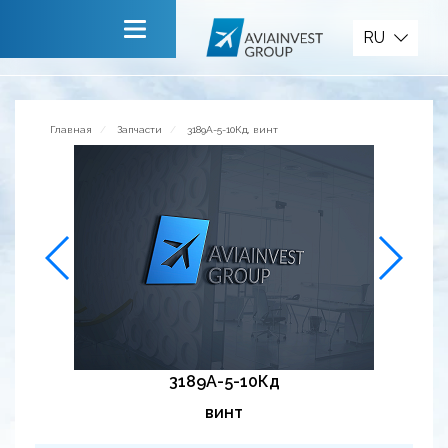
Запчасти
RU
Главная
О компании
Главная
Запчасти
3189А-5-10Кд, винт
Сервисы
Новости
Приглашаем к сотрудничеству
Обратная связь
3189А-5-10Кд
винт