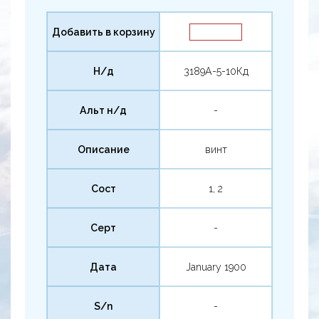
Добавить в корзину
Н/д
3189А-5-10Кд
Альт н/д
-
Описание
винт
Сост
1, 2
Серт
-
Дата
January 1900
S/n
-