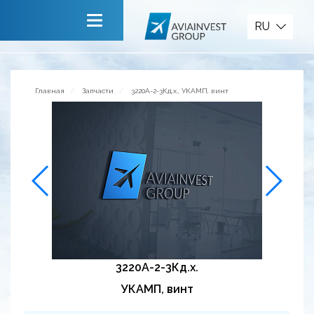
Запчасти
RU
Главная
О компании
Главная
Запчасти
3220А-2-3Кд.х., УКАМП, винт
Сервисы
Новости
Приглашаем к сотрудничеству
Обратная связь
3220А-2-3Кд.х.
УКАМП, винт