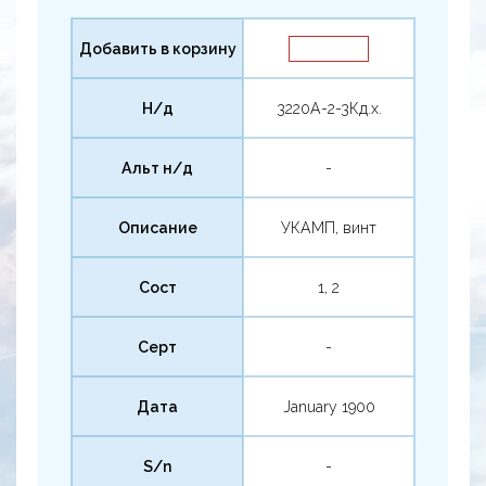
Добавить в корзину
Н/д
3220А-2-3Кд.х.
Альт н/д
-
Описание
УКАМП, винт
Сост
1, 2
Серт
-
Дата
January 1900
S/n
-