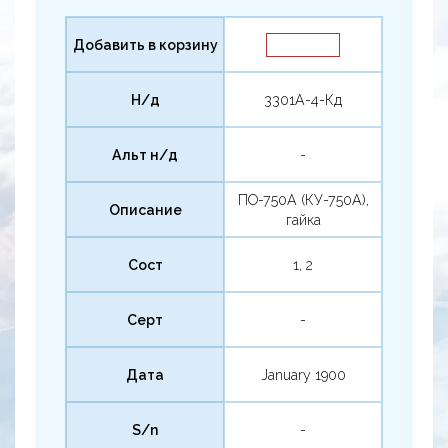
Добавить в корзину
Н/д
3301А-4-Кд
Альт н/д
-
ПО-750А (КУ-750А),
Описание
гайка
Сост
1, 2
Серт
-
Дата
January 1900
S/n
-