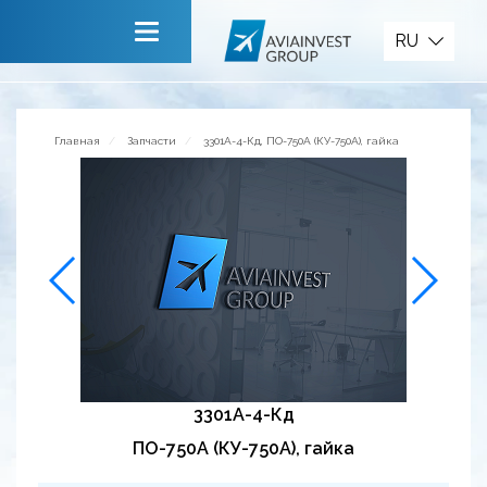
Запчасти
RU
Главная
О компании
Главная
Запчасти
3301А-4-Кд, ПО-750А (КУ-750А), гайка
Сервисы
Новости
Приглашаем к сотрудничеству
Обратная связь
3301А-4-Кд
ПО-750А (КУ-750А), гайка