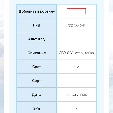
Добавить в корзину
Н/д
3314А-6-к
Альт н/д
-
Описание
СГО-8(У)-2сер., гайка
Сост
1, 2
Серт
-
Дата
January 1900
S/n
-