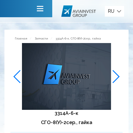
Запчасти
RU
Главная
О компании
Главная
Запчасти
3314А-6-к, СГО-8(У)-2сер., гайка
Сервисы
Новости
Приглашаем к сотрудничеству
Обратная связь
3314А-6-к
СГО-8(У)-2сер., гайка