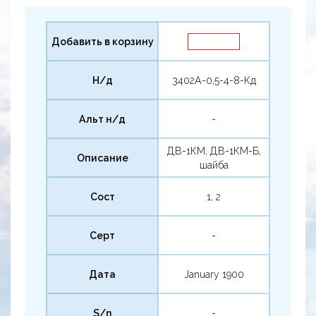
Добавить в корзину
Н/д
3402А-0,5-4-8-Кд
Альт н/д
-
ДВ-1КМ, ДВ-1КМ-Б,
Описание
шайба
Сост
1, 2
Серт
-
Дата
January 1900
S/n
-