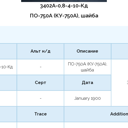
3402А-0,8-4-10-Кд
ПО-750А (КУ-750А), шайба
Альт н/д
Описание
ПО-750А (КУ-750А),
-10-Кд
-
шайба
Серт
Дата
-
January 1900
Trace
Addition