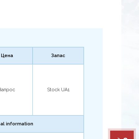
Цена
Запас
Запрос
Stock UA1
al information