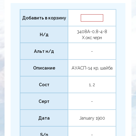
Добавить в корзину
3408А-0,8-4-8
Н/д
Х.окс.черн
Альт н/д
-
Описание
АУАСП-14 кр, шайба
Сост
1, 2
Серт
-
Дата
January 1900
S/n
-