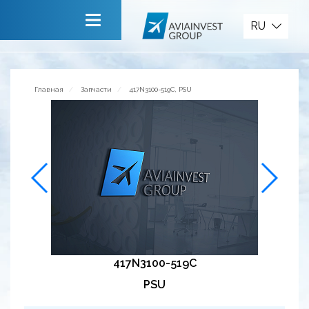
Запчасти
RU
Главная
О компании
Главная
Запчасти
417N3100-519C, PSU
Сервисы
Новости
Приглашаем к сотрудничеству
Обратная связь
417N3100-519C
PSU