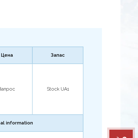
Цена
Запас
Запрос
Stock UA1
al information