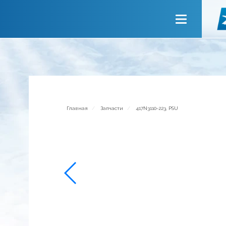
Главная
О компании
Сервисы
Новости
Приглашаем к сотрудничеству
Главная
Запчасти
417N3110-223, PSU
Обратная связь