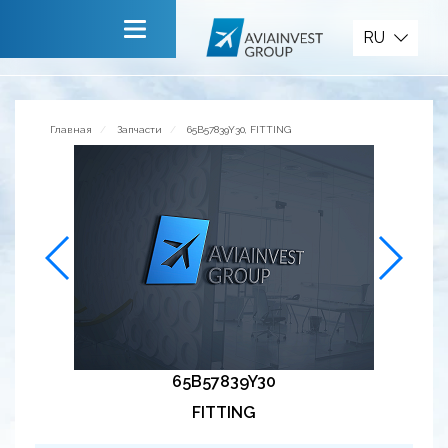
Запчасти
RU
Главная
О компании
Главная
Запчасти
65B57839Y30, FITTING
Сервисы
Новости
Приглашаем к сотрудничеству
Обратная связь
65B57839Y30
FITTING