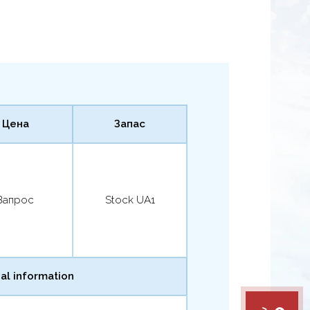
Цена
Запас
Запрос
Stock UA1
al information