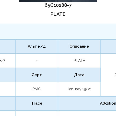
65C10288-7
PLATE
Альт н/д
Описание
8-7
-
PLATE
Серт
Дата
PMC
January 1900
Trace
Addition