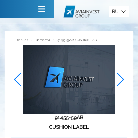
Запчасти
RU
Главная
О компании
Главная
Запчасти
91455-59AB, CUSHION LABEL
Сервисы
Новости
Приглашаем к сотрудничеству
Обратная связь
91455-59AB
CUSHION LABEL