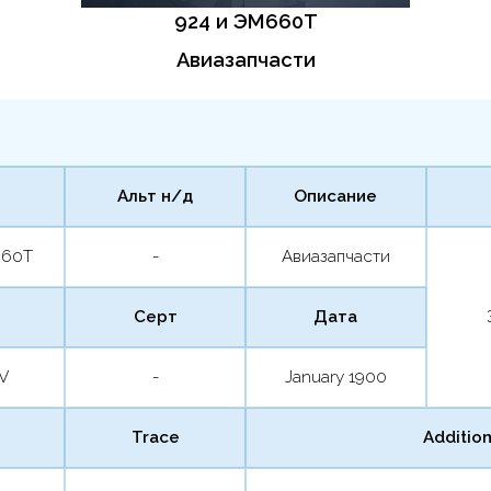
924 и ЭМ660Т
Авиазапчасти
Альт н/д
Описание
660Т
-
Авиазапчасти
Серт
Дата
SV
-
January 1900
Trace
Addition