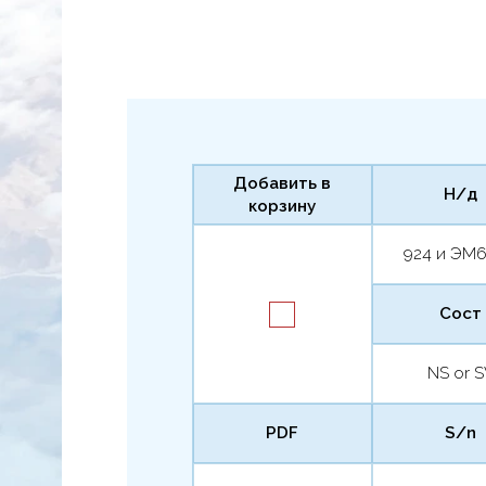
Добавить в
Н/д
корзину
924 и ЭМ
Сост
NS or 
PDF
S/n