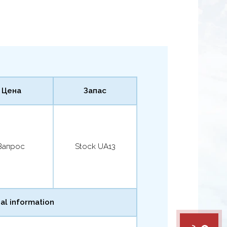
Цена
Запас
Запрос
Stock UA13
al information