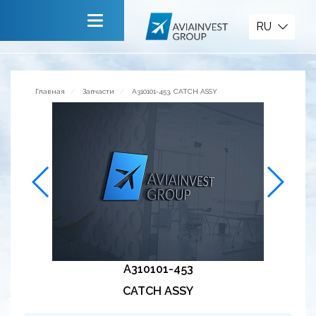
Запчасти
RU
Главная
О компании
Главная
Запчасти
A310101-453, CATCH ASSY
Сервисы
Новости
Приглашаем к сотрудничеству
Обратная связь
A310101-453
CATCH ASSY