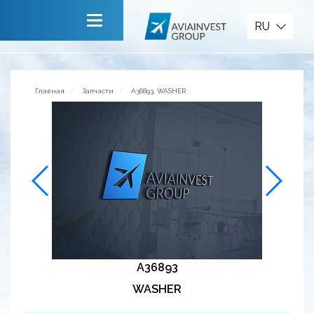
Запчасти
RU
Главная
О компании
Главная
Запчасти
A36893, WASHER
Сервисы
Новости
Приглашаем к сотрудничеству
Обратная связь
A36893
WASHER