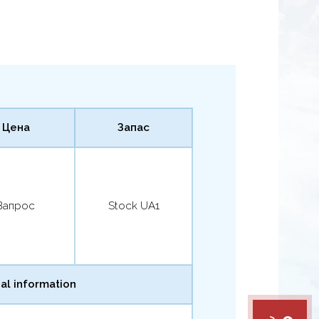
Цена
Запас
Запрос
Stock UA1
al information