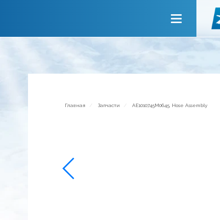
Главная
О компании
Сервисы
Новости
Приглашаем к сотрудничеству
Главная
Запчасти
AE1010745M0645, Hose Assembly
Обратная связь