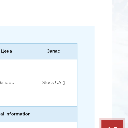
Цена
Запас
Запрос
Stock UA13
al information