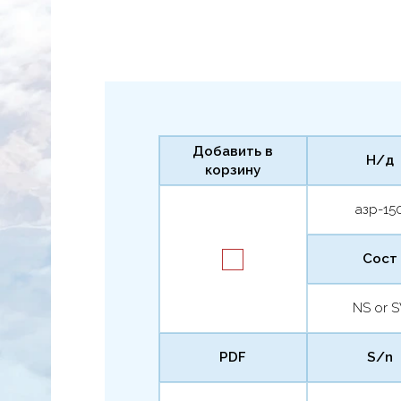
Добавить в
Н/д
корзину
азр-15
Сост
NS or 
PDF
S/n