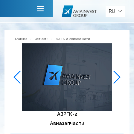
Запчасти
RU
Главная
О компании
Главная
Запчасти
АЗРГК-2, Авиазапчасти
Сервисы
Новости
Приглашаем к сотрудничеству
Обратная связь
АЗРГК-2
Авиазапчасти