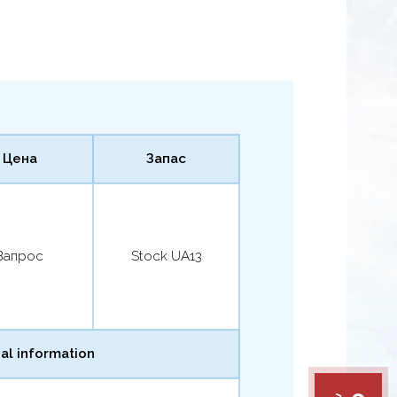
Цена
Запас
Запрос
Stock UA13
al information