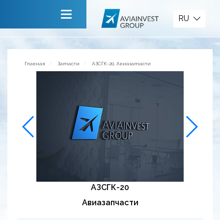
Запчасти
RU
Главная
О компании
Главная
Запчасти
АЗСГК-20, Авиазапчасти
Сервисы
Новости
Приглашаем к сотрудничеству
Обратная связь
АЗСГК-20
Авиазапчасти