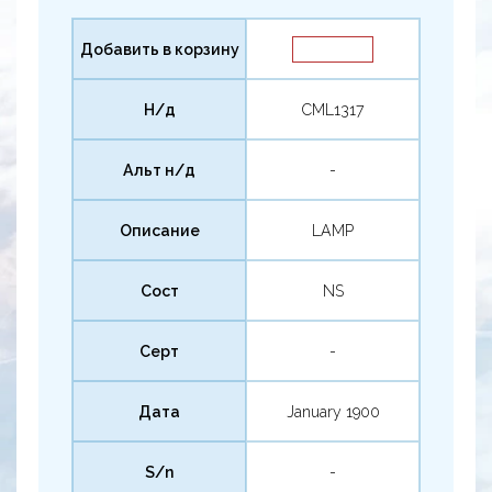
Добавить в корзину
Н/д
CML1317
Альт н/д
-
Описание
LAMP
Сост
NS
Серт
-
Дата
January 1900
S/n
-