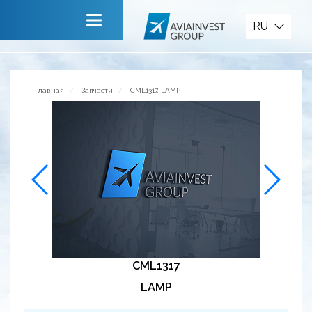
Запчасти
RU
Главная
О компании
Главная
Запчасти
CML1317, LAMP
Сервисы
Новости
Приглашаем к сотрудничеству
Обратная связь
CML1317
LAMP