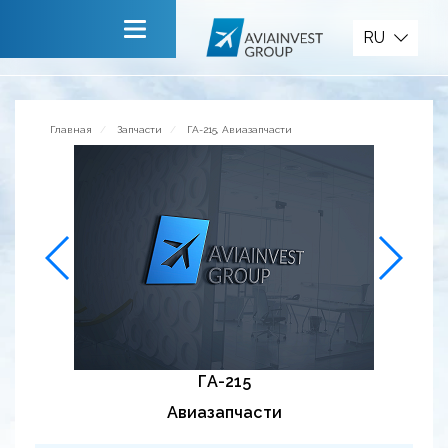
Запчасти
RU
Главная
О компании
Главная
Запчасти
ГА-215, Авиазапчасти
Сервисы
Новости
Приглашаем к сотрудничеству
Обратная связь
ГА-215
Авиазапчасти