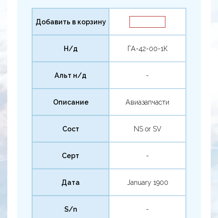
Добавить в корзину
Н/д
ГА-42-00-1К
Альт н/д
-
Описание
Авиазапчасти
Сост
NS or SV
Серт
-
Дата
January 1900
S/n
-