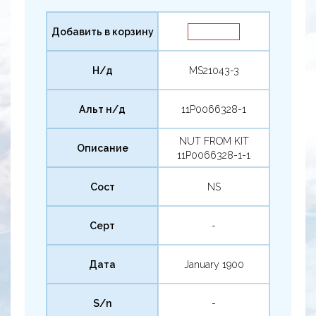
Добавить в корзину
Н/д
MS21043-3
Альт н/д
11P0066328-1
NUT FROM KIT
Описание
11P0066328-1-1
Сост
NS
Серт
-
Дата
January 1900
S/n
-