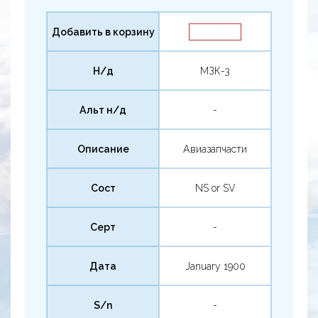
Добавить в корзину
Н/д
МЗК-3
Альт н/д
-
Описание
Авиазапчасти
Сост
NS or SV
Серт
-
Дата
January 1900
S/n
-