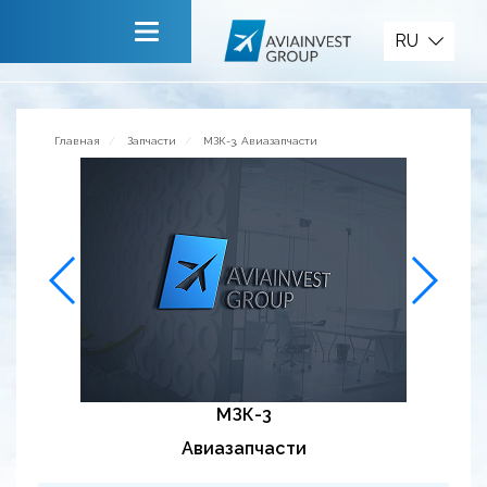
Запчасти
RU
Главная
О компании
Главная
Запчасти
МЗК-3, Авиазапчасти
Сервисы
Новости
Приглашаем к сотрудничеству
Обратная связь
МЗК-3
Авиазапчасти