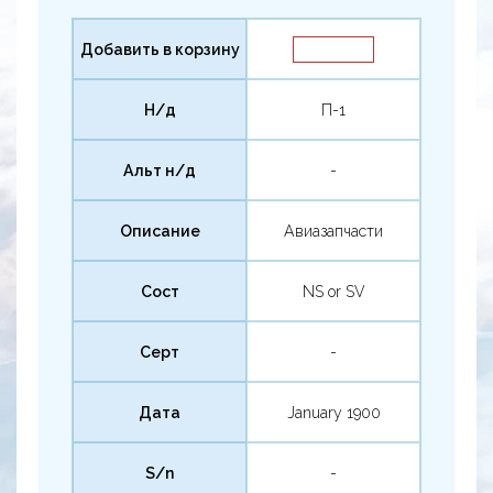
Добавить в корзину
Н/д
П-1
Альт н/д
-
Описание
Авиазапчасти
Сост
NS or SV
Серт
-
Дата
January 1900
S/n
-