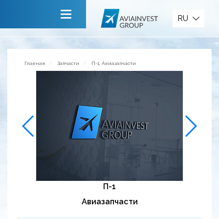
Запчасти
RU
Главная
О компании
Главная
Запчасти
П-1, Авиазапчасти
Сервисы
Новости
Приглашаем к сотрудничеству
Обратная связь
П-1
Авиазапчасти