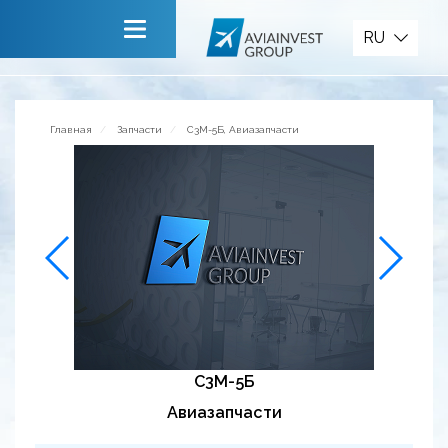
Запчасти
RU
Главная
О компании
Главная
Запчасти
С3М-5Б, Авиазапчасти
Сервисы
Новости
Приглашаем к сотрудничеству
Обратная связь
С3М-5Б
Авиазапчасти