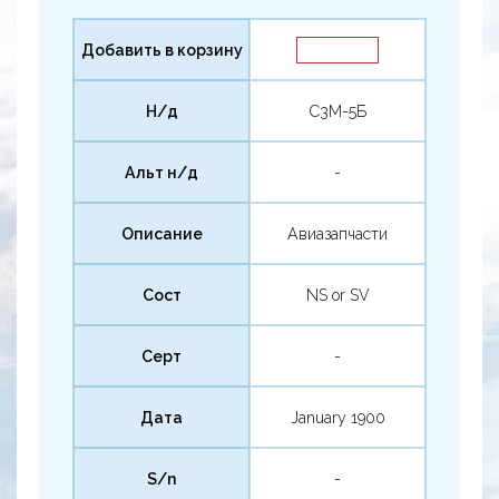
Добавить в корзину
Н/д
С3М-5Б
Альт н/д
-
Описание
Авиазапчасти
Сост
NS or SV
Серт
-
Дата
January 1900
S/n
-